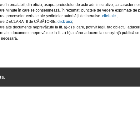
are în prealabil, din oficiu, asupra proiectelor de acte administrative, cu caracter no
are Minute în care se consemnează, în rezumat, punctele de vedere exprimate de par
area proceselor-verbale ale ședințelor autorității deliberative:
click aici
;
icare DECLARAȚII de CĂSĂTORIE:
click aici
;
re alte documente neprevăzute la lit. a)-g) și care, potrivit legii, fac obiectul aducer
are alte documente neprevăzute la lit. a)-h) a căror aducere la cunoștință publică se 
i necesară.
te.