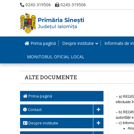
0243-319506
0243-319506
Prima pagină
Despre institutie
Informatii de in
MONITORUL OFICIAL LOCAL
ALTE DOCUMENTE
Prima pagină
– a) REGIS
efectuate în
Contact
– b) REGRI
autorității
Despre institutie
– c) Inform
Anu