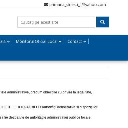
primaria_sinesti_il@yahoo.com
nală
Monitorul Oficial Local
Contact
inistrative, precum obiecțiile cu privire la legalitate,
OIECTELE HOTARÂRILOR autorității deliberative și dispozițiilor
ie dezbătute de autoritățile administrației publice locale;