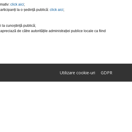
rmativ:
click aici
;
ticipanți la o ședință publică:
click aici
;
ii la cunoștință publică;
apreciază de către autoritățile administrației publice locale ca fiind
Utilizare cookie-uri
GDPR