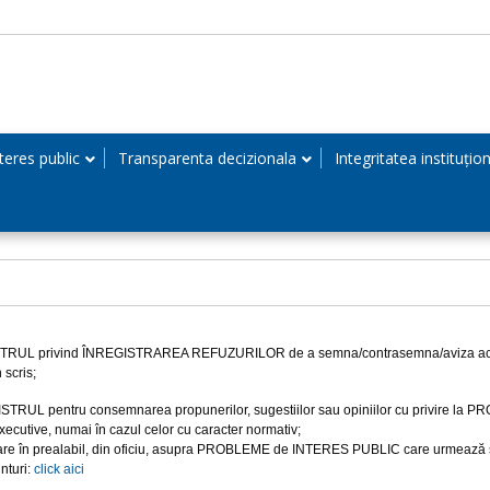
teres public
Transparenta decizionala
Integritatea instituțio
TRUL privind ÎNREGISTRAREA REFUZURILOR de a semna/contrasemna/aviza actele adm
 scris;
STRUL pentru consemnarea propunerilor, sugestiilor sau opiniilor cu privire la PR
 executive, numai în cazul celor cu caracter normativ;
are în prealabil, din oficiu, asupra PROBLEME de INTERES PUBLIC care urmează să f
nturi:
click aici