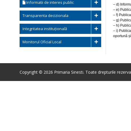
Informatii de interes public
– d) Inform
– e) Public
Transparenta decizionala
– f) Public
– g) Publ
– h) Publica
Integritatea instituțională
– i) Public
oportună ș
Monitorul Oficial Local
Copyright © 2026 Primaria Sinesti. Toate drepturile rezerva