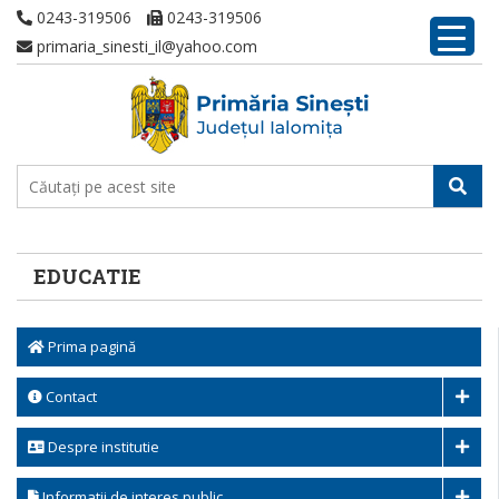
0243-319506
0243-319506
primaria_sinesti_il@yahoo.com
EDUCATIE
Prima pagină
Contact
Despre institutie
Informatii de interes public