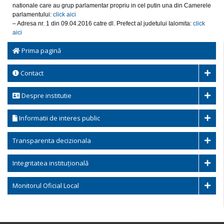
nationale care au grup parlamentar propriu in cel putin una din Camerele
parlamentului:
click aici
– Adresa nr. 1 din 09.04.2016 catre dl. Prefect al judetului Ialomita:
click
aici
Prima pagină
Contact
Despre institutie
Informatii de interes public
Transparenta decizionala
Integritatea instituțională
Monitorul Oficial Local