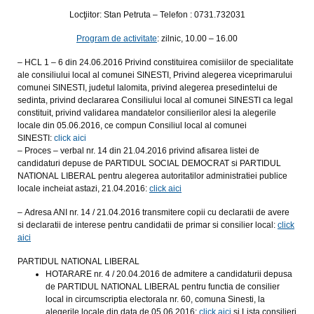
Locţiitor:
Stan Petruta –
Telefon : 0731.732031
Program de activitate
: zilnic, 10.00 – 16.00
– HCL 1 – 6 din 24.06.2016 Privind constituirea comisiilor de specialitate
ale consiliului local al comunei SINESTI, Privind alegerea viceprimarului
comunei SINESTI, judetul lalomita, privind alegerea presedintelui de
sedinta, privind declararea Consiliului local al comunei SINESTI ca legal
constituit, privind validarea mandatelor consilierilor alesi la alegerile
locale din 05.06.2016, ce compun Consiliul local al comunei
SINESTI:
click aici
– Proces – verbal nr. 14 din 21.04.2016 privind afisarea listei de
candidaturi depuse de PARTIDUL SOCIAL DEMOCRAT si PARTIDUL
NATIONAL LIBERAL pentru alegerea autoritatilor administratiei publice
locale incheiat astazi, 21.04.2016:
click aici
– Adresa ANI nr. 14 / 21.04.2016 transmitere copii cu declaratii de avere
si declaratii de interese pentru candidatii de primar si consilier local:
click
aici
PARTIDUL NATIONAL LIBERAL
HOTARARE nr. 4 / 20.04.2016 de admitere a candidaturii depusa
de PARTIDUL NATIONAL LIBERAL pentru functia de consilier
local in circumscriptia electorala nr. 60, comuna Sinesti, la
alegerile locale din data de 05.06.2016:
click aici
si Lista consilieri