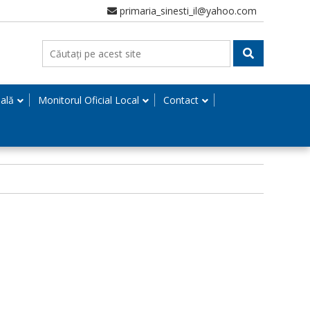
primaria_sinesti_il@yahoo.com
nală
Monitorul Oficial Local
Contact