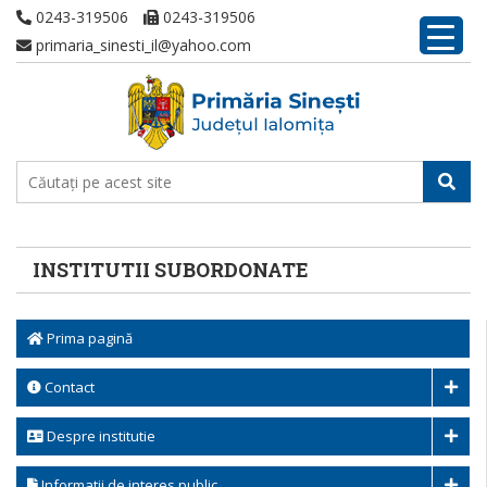
0243-319506
0243-319506
primaria_sinesti_il@yahoo.com
INSTITUTII SUBORDONATE
Prima pagină
Contact
Despre institutie
Informatii de interes public