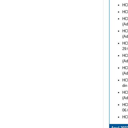
HCL
HCL
HCL
(Ad
HCL
(Ad
HCL
29.
HCL
(Ad
HCL
(Ad
HCL
din
HCL
(Ad
HCL
06.
HCL
Anul 202