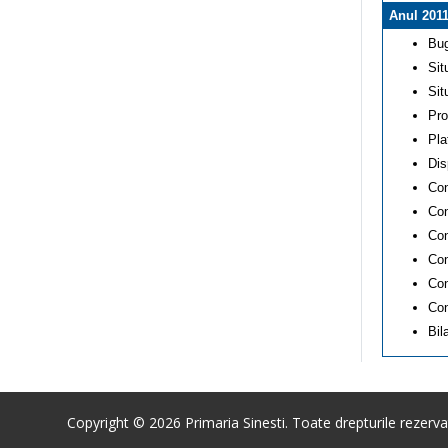
Anul 201
Bug
Sit
Sit
Pro
Pla
Dis
Con
Con
Con
Con
Con
Con
Bil
Copyright © 2026 Primaria Sinesti. Toate drepturile rezerva