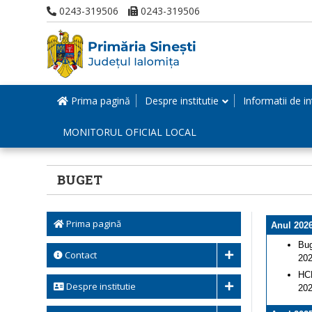
0243-319506
0243-319506
Prima pagină
Despre institutie
Informatii de in
MONITORUL OFICIAL LOCAL
BUGET
Prima pagină
Anul 202
Bug
Contact
202
HCL
Despre institutie
202