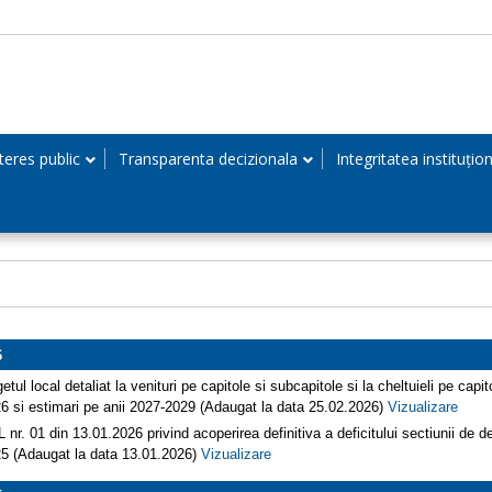
teres public
Transparenta decizionala
Integritatea instituțio
6
etul local detaliat la venituri pe capitole si subcapitole si la cheltuieli pe capito
6 si estimari pe anii 2027-2029 (Adaugat la data 25.02.2026)
Vizualizare
 nr. 01 din 13.01.2026 privind acoperirea definitiva a deficitului sectiunii de 
5 (Adaugat la data 13.01.2026)
Vizualizare