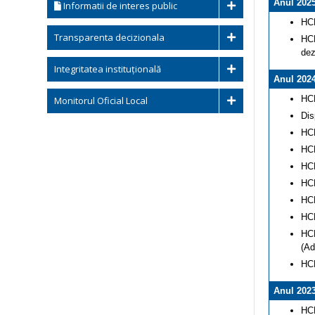
Anul 202
Informatii de interes public
HCL
Transparenta decizionala
HCL
dez
Integritatea instituțională
Anul 202
HCL
Monitorul Oficial Local
Dis
HCL
HCL
HCL
HCL
HCL
HCL
HCL
(Ad
HCL
Anul 202
HCL