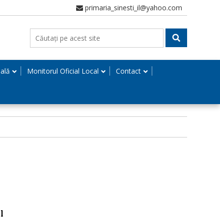
primaria_sinesti_il@yahoo.com
nală
Monitorul Oficial Local
Contact
l