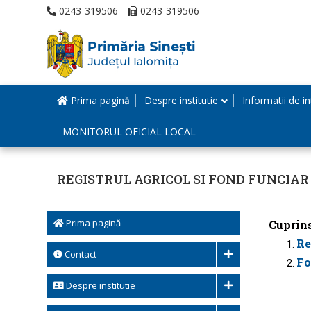
0243-319506
0243-319506
Prima pagină
Despre institutie
Informatii de in
MONITORUL OFICIAL LOCAL
REGISTRUL AGRICOL SI FOND FUNCIAR
Prima pagină
Cuprins
Re
Contact
Fo
Despre institutie