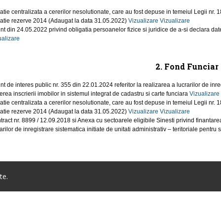
atie centralizata a cererilor nesolutionate, care au fost depuse in temeiul Legii nr. 18
uatie rezerve 2014 (Adaugat la data 31.05.2022)
Vizualizare
Vizualizare
nt din 24.05.2022 privind obligatia persoanelor fizice si juridice de a-si declara dat
ualizare
2. Fond Funciar
t de interes public nr. 355 din 22.01.2024 referitor la realizarea a lucrarilor de inre
rea inscrierii imobilor in sistemul integrat de cadastru si carte funciara
Vizualizare
atie centralizata a cererilor nesolutionate, care au fost depuse in temeiul Legii nr. 18
uatie rezerve 2014 (Adaugat la data 31.05.2022)
Vizualizare
Vizualizare
tract nr. 8899 / 12.09.2018 si Anexa cu sectoarele eligibile Sinesti privind finantare
arilor de inregistrare sistematica initiate de unitati administrativ – teritoriale pentr
te.