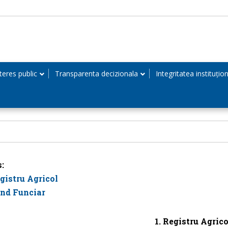
teres public
Transparenta decizionala
Integritatea instituțio
:
gistru Agricol
nd Funciar
1. Registru Agrico