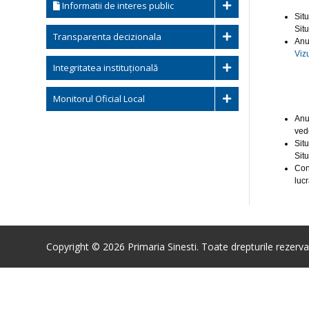
Informatii de interes public
Situ
Sit
Transparenta decizionala
Anu
Viz
Integritatea instituțională
Monitorul Oficial Local
Anun
vede
Situ
Sit
Con
lucr
Copyright © 2026 Primaria Sinesti. Toate drepturile rezerva