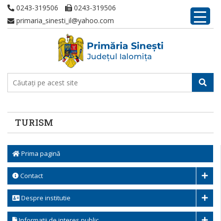
0243-319506
0243-319506
primaria_sinesti_il@yahoo.com
TURISM
Prima pagină
Contact
Despre institutie
Informatii de interes public