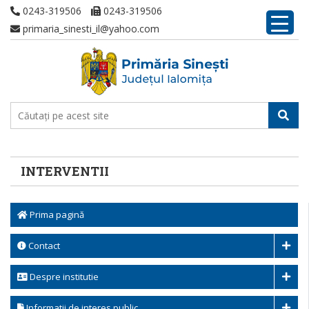
0243-319506
0243-319506
primaria_sinesti_il@yahoo.com
INTERVENTII
Prima pagină
Contact
Despre institutie
Informatii de interes public