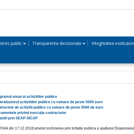
teres public
Transparenta decizionala
Integritatea instituțio
gramul anual al achizitiilor publice
tralizatorul achizitiilor publice cu valoare de peste 5000 euro
tractele de achizitii publice cu valoare de peste 5000 de euro
umentele privind execuția contractelor
izitii prin SEAP-SICAP
 7044 din 17.12.2018 privind inchirierea prin licitatie publica a spatiului Dispensarul