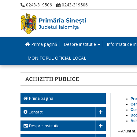
0243-319506
0243-319506
Prima pagină
Despre institutie
Informatii de in
MONITORUL OFICIAL LOCAL
ACHIZITII PUBLICE
Prima pagină
Pro
Cen
Con
Contact
Doc
Ach
Despre institutie
– Anunt nr.