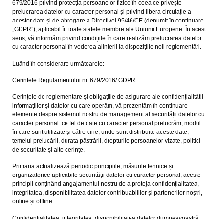
679/2016 privind protecția persoanelor fizice în ceea ce privește
prelucrarea datelor cu caracter personal și privind libera circulație a
acestor date și de abrogare a Directivei 95/46/CE (denumit în continuare
„GDPR”), aplicabil în toate statele membre ale Uniunii Europene. În acest
sens, vă informăm privind condițiile în care realizăm prelucrarea datelor
cu caracter personal în vederea alinierii la dispozițiile noii reglementări.
Luând în considerare următoarele:
Cerintele Regulamentului nr. 679/2016/ GDPR
Cerințele de reglementare și obligațiile de asigurare ale confidențialitătii
informațiilor și datelor cu care operăm, vă prezentăm în continuare
elemente despre sistemul nostru de management al securității datelor cu
caracter personal: ce fel de date cu caracter personal prelucrăm, modul
în care sunt utilizate și către cine, unde sunt distribuite aceste date,
temeiul prelucării, durata păstrării, drepturile persoanelor vizate, politici
de securitate și alte cerințe.
Primaria actualizează periodic principiile, măsurile tehnice și
organizatorice aplicabile securității datelor cu caracter personal, aceste
principii conținând angajamentul nostru de a proteja confidențialitatea,
integritatea, disponibilitatea datelor contribuabililor și partenerilor noștri,
online și offline.
Confidențialitatea, integritatea, disponibilitatea datelor dumneavoastră