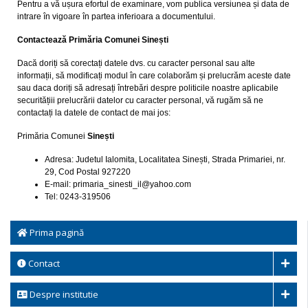
Pentru a vă ușura efortul de examinare, vom publica versiunea și data de
intrare în vigoare în partea inferioara a documentului.
Contactează Primăria
Comunei Sinești
Dacă doriți să corectați datele dvs. cu caracter personal sau alte
informații, să modificați modul în care colaborăm și prelucrăm aceste date
sau daca doriți să adresați întrebări despre politicile noastre aplicabile
securitățiii prelucrării datelor cu caracter personal, vă rugăm să ne
contactați la datele de contact de mai jos:
Primăria Comunei
Sinești
Adresa: Judetul Ialomita, Localitatea Sinești, Strada Primariei, nr.
29, Cod Postal 927220
E-mail: primaria_sinesti_il@yahoo.com
Tel: 0243-319506
Prima pagină
Contact
Despre institutie