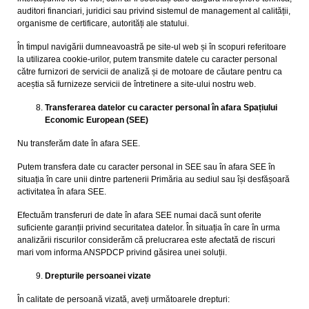
auditori financiari, juridici sau privind sistemul de management al calității,
organisme de certificare, autorități ale statului.
În timpul navigării dumneavoastră pe site-ul web și în scopuri referitoare
la utilizarea cookie-urilor, putem transmite datele cu caracter personal
către furnizori de servicii de analiză și de motoare de căutare pentru ca
aceștia să furnizeze servicii de întretinere a site-ului nostru web.
Transferarea datelor cu caracter personal în afara Spațiului
Economic European (SEE)
Nu transferăm date în afara SEE.
Putem transfera date cu caracter personal in SEE sau în afara SEE în
situația în care unii dintre partenerii Primăria au sediul sau își desfășoară
activitatea în afara SEE.
Efectuăm transferuri de date în afara SEE numai dacă sunt oferite
suficiente garanții privind securitatea datelor. În situația în care în urma
analizării riscurilor considerăm că prelucrarea este afectată de riscuri
mari vom informa ANSPDCP privind găsirea unei soluții.
Drepturile persoanei vizate
În calitate de persoană vizată, aveți următoarele drepturi: