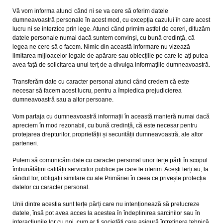
Vă vom informa atunci când ni se va cere să oferim datele
dumneavoastră personale în acest mod, cu excepția cazului în care acest
lucru ni se interzice prin lege. Atunci când primim astfel de cereri, difuzăm
datele personale numai dacă suntem convinși, cu bună credință, că
legea ne cere să o facem. Nimic din această informare nu vizează
limitarea mijloacelor legale de apărare sau obiecțiile pe care le-ați putea
avea față de solicitarea unui terț de a divulga informațiile dumneavoastră.
Transferăm date cu caracter personal atunci când credem că este
necesar să facem acest lucru, pentru a împiedica prejudicierea
dumneavoastră sau a altor persoane.
Vom partaja cu dumneavoastră informații în această manieră numai dacă
apreciem în mod rezonabil, cu bună credință, că este necesar pentru
protejarea drepturilor, proprietății și securității dumneavoastră, ale altor
parteneri.
Putem să comunicăm date cu caracter personal unor terțe părți în scopul
îmbunătățirii calității serviciilor publice pe care le oferim. Acești terți au, la
rândul lor, obligații similare cu ale Primăriei în ceea ce privește protecția
datelor cu caracter personal.
Unii dintre acestia sunt terțe părți care nu intenționează să prelucreze
datele, însă pot avea acces la acestea în îndeplinirea sarcinilor sau în
interacțiunile lor cu noi, cum ar fi societăți care asigură întreținere tehnică,