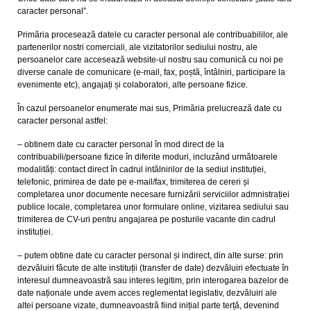
caracter personal”.
Primăria procesează datele cu caracter personal ale contribuabililor, ale
partenerilor nostri comerciali, ale vizitatorilor sediului nostru, ale
persoanelor care accesează website-ul nostru sau comunică cu noi pe
diverse canale de comunicare (e-mail, fax, poștă, întâlniri, participare la
evenimente etc), angajați și colaboratori, alte persoane fizice.
În cazul persoanelor enumerate mai sus, Primăria prelucrează date cu
caracter personal astfel:
– obtinem date cu caracter personal în mod direct de la
contribuabili/persoane fizice în diferite moduri, incluzând următoarele
modalități: contact direct în cadrul intălnirilor de la sediul instituției,
telefonic, primirea de date pe e-mail/fax, trimiterea de cereri și
completarea unor documente necesare furnizării serviciilor admnistrației
publice locale, completarea unor formulare online, vizitarea sediului sau
trimiterea de CV-uri pentru angajarea pe posturile vacante din cadrul
instituției.
– putem obtine date cu caracter personal și indirect, din alte surse: prin
dezvăluiri făcute de alte instituții (transfer de date) dezvăluiri efectuate în
interesul dumneavoastră sau interes legitim, prin interogarea bazelor de
date naționale unde avem acces reglementat legislativ, dezvăluiri ale
altei persoane vizate, dumneavoastră fiind inițial parte terță, devenind