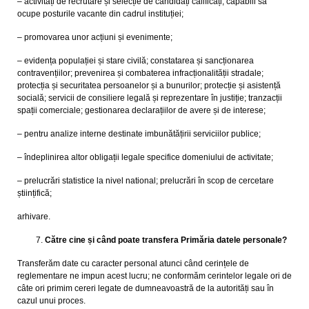
– activități de recrutare și selecție de candidați calificați, capabili să
ocupe posturile vacante din cadrul instituției;
– promovarea unor acțiuni și evenimente;
– evidența populației și stare civilă; constatarea și sancționarea
contravențiilor; prevenirea și combaterea infracționalității stradale;
protecția și securitatea persoanelor și a bunurilor; protecție și asistență
socială; servicii de consiliere legală și reprezentare în justiție; tranzacții
spații comerciale; gestionarea declarațiilor de avere și de interese;
– pentru analize interne destinate imbunătățirii serviciilor publice;
– îndeplinirea altor obligații legale specifice domeniului de activitate;
– prelucrări statistice la nivel national; prelucrări în scop de cercetare
științifică;
arhivare.
Către cine și când poate transfera Primăria datele personale?
Transferăm date cu caracter personal atunci când cerințele de
reglementare ne impun acest lucru; ne conformăm cerintelor legale ori de
câte ori primim cereri legate de dumneavoastră de la autorități sau în
cazul unui proces.