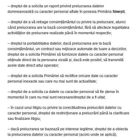
– dreptul de a solicita un raport privind prelucrarea datelor
dumneavoastră cu caracter personal aflate în posesia Primăria
Sinești
;
– dreptul de a vă retrage consimțământul cu privire la prelucrare, atunci
când prelucrarea are la bază consimțământul, fără să afecteze legalitatea
activităților de prelucrare realizate până în momentul respectiv;
– dreptul la portabilitatea datelor, dacă prelucrarea are la bază
consimțământul, un contract sau mijloace automate de luare a deciziilor,
dreptul de a solicita Primăriei să furnizeze datele cu caracter personal
obținute direct de la persoana vizată și, dacă este posibil, să transmită
acele date direct altui operator;
– dreptul de a solicita Primăriei să rectifice oricare date cu caracter
personal inexacte sau care nu mai sunt de actualitate;
– dreptul de a solicita ca datele cu caracter personal să fie șterse în
momentul în care nu mai sunt necesare/dreptul de a fi uitat;
– în cazul unui litigiu cu privire la corectitudinea prelucrării datelor cu
caracter personal, dreptul de restricționare a prelucrării până la clarificare
sau finalizare litigiu;
– dacă prelucrarea se bazează pe interese legitime, dreptul de a obiecta
la prelucrarea datelor cu caracter personal (acolo unde se aplică).