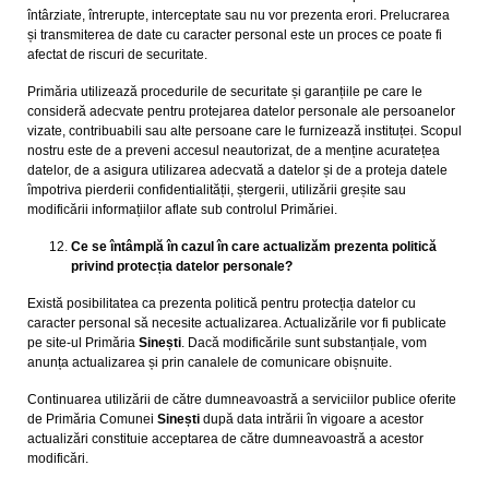
întârziate, întrerupte, interceptate sau nu vor prezenta erori. Prelucrarea
și transmiterea de date cu caracter personal este un proces ce poate fi
afectat de riscuri de securitate.
Primăria utilizează procedurile de securitate și garanțiile pe care le
consideră adecvate pentru protejarea datelor personale ale persoanelor
vizate, contribuabili sau alte persoane care le furnizează instituței. Scopul
nostru este de a preveni accesul neautorizat, de a menține acuratețea
datelor, de a asigura utilizarea adecvată a datelor și de a proteja datele
împotriva pierderii confidentialității, ștergerii, utilizării greșite sau
modificării informațiilor aflate sub controlul Primăriei.
Ce se întâmplă în cazul în care actualizăm prezenta politică
privind protecția datelor personale?
Există posibilitatea ca prezenta politică pentru protecția datelor cu
caracter personal să necesite actualizarea. Actualizările vor fi publicate
pe site-ul Primăria
Sinești
. Dacă modificările sunt substanțiale, vom
anunța actualizarea și prin canalele de comunicare obișnuite.
Continuarea utilizării de către dumneavoastră a serviciilor publice oferite
de Primăria Comunei
Sinești
după data intrării în vigoare a acestor
actualizări constituie acceptarea de către dumneavoastră a acestor
modificări.