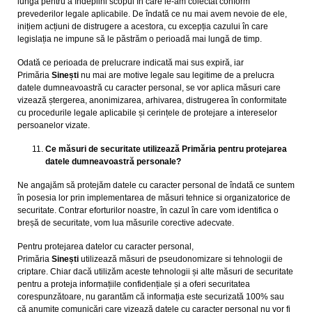
lungă pentru a îndeplini scopul în care le-am colectat conform
prevederilor legale aplicabile. De îndată ce nu mai avem nevoie de ele,
inițiem acțiuni de distrugere a acestora, cu excepția cazului în care
legislația ne impune să le păstrăm o perioadă mai lungă de timp.
Odată ce perioada de prelucrare indicată mai sus expiră, iar
Primăria
Sinești
nu mai are motive legale sau legitime de a prelucra
datele dumneavoastră cu caracter personal, se vor aplica măsuri care
vizează ștergerea, anonimizarea, arhivarea, distrugerea în conformitate
cu procedurile legale aplicabile și cerințele de protejare a intereselor
persoanelor vizate.
Ce măsuri de securitate utilizează Primăria pentru protejarea
datele dumneavoastră personale?
Ne angajăm să protejăm datele cu caracter personal de îndată ce suntem
în posesia lor prin implementarea de măsuri tehnice si organizatorice de
securitate. Contrar eforturilor noastre, în cazul în care vom identifica o
breșă de securitate, vom lua măsurile corective adecvate.
Pentru protejarea datelor cu caracter personal,
Primăria
Sinești
utilizează măsuri de pseudonomizare si tehnologii de
criptare. Chiar dacă utilizăm aceste tehnologii și alte măsuri de securitate
pentru a proteja informațiile confidențiale și a oferi securitatea
corespunzătoare, nu garantăm că informația este securizată 100% sau
că anumite comunicări care vizează datele cu caracter personal nu vor fi