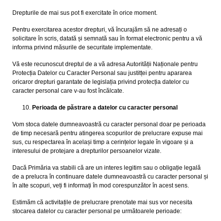
Drepturile de mai sus pot fi exercitate în orice moment.
Pentru exercitarea acestor drepturi, vă încurajăm să ne adresați o
solicitare în scris, datată și semnată sau în format electronic pentru a vă
informa privind măsurile de securitate implementate.
Vă este recunoscut dreptul de a vă adresa Autorității Naționale pentru
Protecția Datelor cu Caracter Personal sau justitței pentru apararea
oricaror drepturi garantate de legislația privind protecția datelor cu
caracter personal care v-au fost încălcate.
Perioada de păstrare a datelor cu caracter personal
Vom stoca datele dumneavoastră cu caracter personal doar pe perioada
de timp necesară pentru atingerea scopurilor de prelucrare expuse mai
sus, cu respectarea în același timp a cerințelor legale în vigoare și a
interesului de protejare a drepturilor persoanelor vizate.
Dacă Primăria va stabili că are un interes legitim sau o obligație legală
de a prelucra în continuare datele dumneavoastră cu caracter personal și
în alte scopuri, veți fi informați în mod corespunzător în acest sens.
Estimăm că activitațile de prelucrare prenotate mai sus vor necesita
stocarea datelor cu caracter personal pe următoarele perioade: