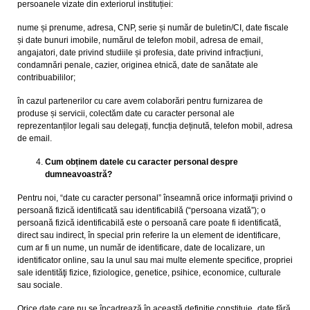
persoanele vizate din exteriorul instituției:
nume și prenume, adresa, CNP, serie și număr de buletin/CI, date fiscale
și date bunuri imobile, numărul de telefon mobil, adresa de email,
angajatori, date privind studiile și profesia, date privind infracțiuni,
condamnări penale, cazier, originea etnică, date de sanătate ale
contribuabililor;
în cazul partenerilor cu care avem colaborări pentru furnizarea de
produse și servicii, colectăm date cu caracter personal ale
reprezentanților legali sau delegați, funcția deținută, telefon mobil, adresa
de email.
Cum obținem datele cu caracter personal despre
dumneavoastră?
Pentru noi, “date cu caracter personal” înseamnă orice informaţii privind o
persoană fizică identificată sau identificabilă (“persoana vizată”); o
persoană fizică identificabilă este o persoană care poate fi identificată,
direct sau indirect, în special prin referire la un element de identificare,
cum ar fi un nume, un număr de identificare, date de localizare, un
identificator online, sau la unul sau mai multe elemente specifice, propriei
sale identităţi fizice, fiziologice, genetice, psihice, economice, culturale
sau sociale.
Orice date care nu se încadrează în această definiție constituie „date fără