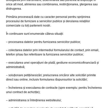
divulgarea prin transmitere, diseminarea sau punerea la dispoziţie în
orice alt mod, alinierea sau combinarea, restricţionarea, ştergerea sau
distrugerea.
Primăria procesează date cu caracter personal pentru sprijinirea
procesului de furnizare a serviciilor publice și derularea relațiilor
comerciale cu toți partenerii nostri.
În continuare sunt enumerate câteva situații:
– procesarea datelor pentru furnizarea serviciilor publice;
– colectarea datelor prin intermediul formularului de contact, prin email,
telefon și/sau fax referitoare la furnizarea serviciilor publice;
– executarea unei operațiuni de plată; gestiune economicofinanciară și
administrativă;
– soluționare petiții/sesizări; prelucrarea oricăror alte solicitări primite
direct sau online, inclusiv formularea răspunsurilor la solicitări;
– încheierea și executarea de contracte (spre exemplu: pentru încheierea
unui contract de achiziție);
– administrarea si întreținerea websiteului;