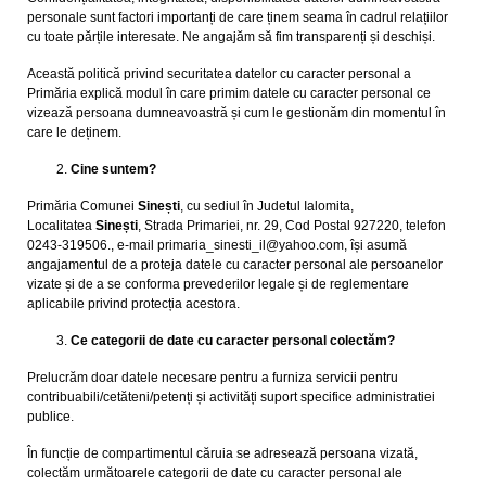
personale sunt factori importanți de care ținem seama în cadrul relațiilor
cu toate părțile interesate. Ne angajăm să fim transparenți și deschiși.
Această politică privind securitatea datelor cu caracter personal a
Primăria explică modul în care primim datele cu caracter personal ce
vizează persoana dumneavoastră și cum le gestionăm din momentul în
care le deținem.
Cine suntem?
Primăria Comunei
Sinești
, cu sediul în Judetul Ialomita,
Localitatea
Sinești
, Strada Primariei, nr. 29, Cod Postal 927220, telefon
0243-319506., e-mail primaria_sinesti_il@yahoo.com, își asumă
angajamentul de a proteja datele cu caracter personal ale persoanelor
vizate și de a se conforma prevederilor legale și de reglementare
aplicabile privind protecția acestora.
Ce categorii de date cu caracter personal colectăm?
Prelucrăm doar datele necesare pentru a furniza servicii pentru
contribuabili/cetăteni/petenți și activități suport specifice administratiei
publice.
În funcție de compartimentul căruia se adresează persoana vizată,
colectăm următoarele categorii de date cu caracter personal ale