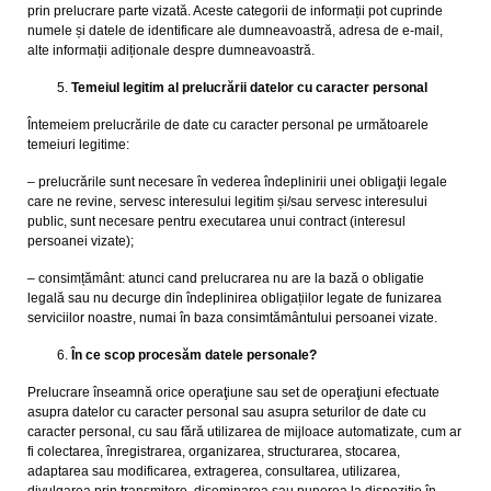
prin prelucrare parte vizată. Aceste categorii de informații pot cuprinde
numele și datele de identificare ale dumneavoastră, adresa de e-mail,
alte informații adiționale despre dumneavoastră.
Temeiul legitim al prelucrării datelor cu caracter personal
Întemeiem prelucrările de date cu caracter personal pe următoarele
temeiuri legitime:
– prelucrările sunt necesare în vederea îndeplinirii unei obligaţii legale
care ne revine, servesc interesului legitim și/sau servesc interesului
public, sunt necesare pentru executarea unui contract (interesul
persoanei vizate);
– consimțământ: atunci cand prelucrarea nu are la bază o obligatie
legală sau nu decurge din îndeplinirea obligațiilor legate de funizarea
serviciilor noastre, numai în baza consimtământului persoanei vizate.
În ce scop procesăm datele personale?
Prelucrare înseamnă orice operaţiune sau set de operaţiuni efectuate
asupra datelor cu caracter personal sau asupra seturilor de date cu
caracter personal, cu sau fără utilizarea de mijloace automatizate, cum ar
fi colectarea, înregistrarea, organizarea, structurarea, stocarea,
adaptarea sau modificarea, extragerea, consultarea, utilizarea,