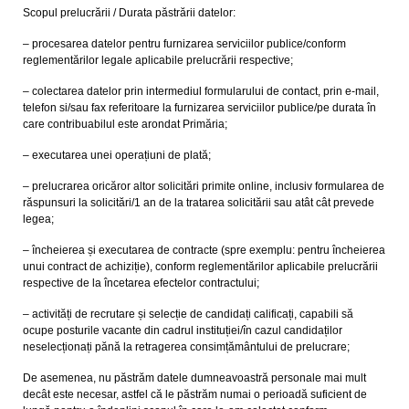
Scopul prelucrării / Durata păstrării datelor:
– procesarea datelor pentru furnizarea serviciilor publice/conform
reglementărilor legale aplicabile prelucrării respective;
– colectarea datelor prin intermediul formularului de contact, prin e-mail,
telefon si/sau fax referitoare la furnizarea serviciilor publice/pe durata în
care contribuabilul este arondat Primăria;
– executarea unei operațiuni de plată;
– prelucrarea oricăror altor solicitări primite online, inclusiv formularea de
răspunsuri la solicitări/1 an de la tratarea solicitării sau atât cât prevede
legea;
– încheierea și executarea de contracte (spre exemplu: pentru încheierea
unui contract de achiziție), conform reglementărilor aplicabile prelucrării
respective de la încetarea efectelor contractului;
– activități de recrutare și selecție de candidați calificați, capabili să
ocupe posturile vacante din cadrul instituției/în cazul candidaților
neselecționați pănă la retragerea consimțământului de prelucrare;
De asemenea, nu păstrăm datele dumneavoastră personale mai mult
decât este necesar, astfel că le păstrăm numai o perioadă suficient de