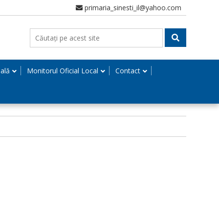
primaria_sinesti_il@yahoo.com
nală
Monitorul Oficial Local
Contact