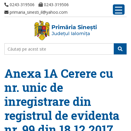
0243-319506
0243-319506
primaria_sinesti_il@yahoo.com
Anexa 1A Cerere cu
nr. unic de
inregistrare din
registrul de evidenta
nr. 99 din 18.12.2017