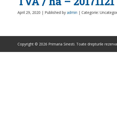
TVA / ha – 20171121
April 29, 2020 |
Published by
admin
|
Categorie: Uncatego
Copyright © 2026 Primaria Sinesti. Toate drepturile rezerva