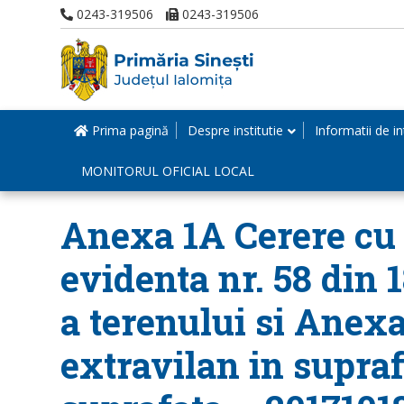
0243-319506
0243-319506
Prima pagină
Despre institutie
Informatii de in
MONITORUL OFICIAL LOCAL
Anexa 1A Cerere cu n
evidenta nr. 58 din 
a terenului si Anexa
extravilan in suprafa