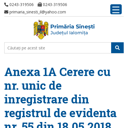
0243-319506
0243-319506
primaria_sinesti_il@yahoo.com
Anexa 1A Cerere cu
nr. unic de
inregistrare din
registrul de evidenta
nr. 55 din 18.05.2018