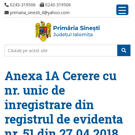
0243-319506
0243-319506
primaria_sinesti_il@yahoo.com
Anexa 1A Cerere cu
nr. unic de
inregistrare din
registrul de evidenta
nr. 51 din 27.04.2018