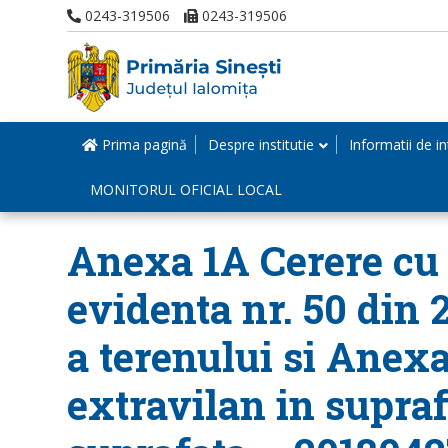
0243-319506
0243-319506
Prima pagină
Despre institutie
Informatii de in
MONITORUL OFICIAL LOCAL
Anexa 1A Cerere cu n
evidenta nr. 50 din 
a terenului si Anexa
extravilan in suprafa