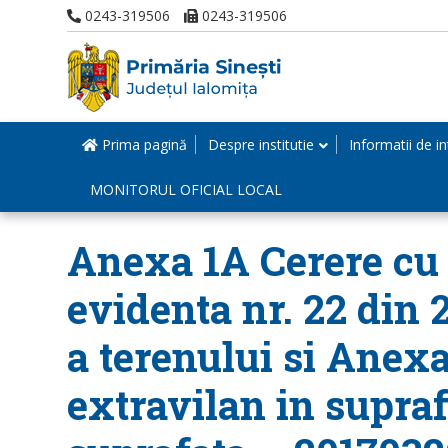
0243-319506
0243-319506
Prima pagină
Despre institutie
Informatii de in
MONITORUL OFICIAL LOCAL
Anexa 1A Cerere cu n
evidenta nr. 22 din 
a terenului si Anexa
extravilan in suprafa