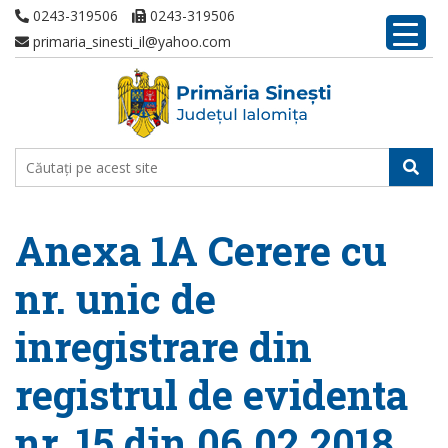
0243-319506
0243-319506
primaria_sinesti_il@yahoo.com
Anexa 1A Cerere cu
nr. unic de
inregistrare din
registrul de evidenta
nr. 15 din 06.02.2018