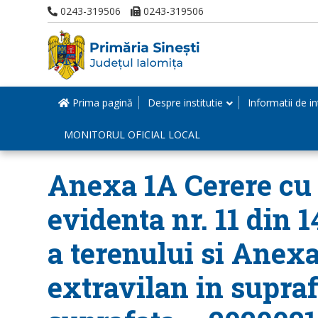
0243-319506
0243-319506
Prima pagină
Despre institutie
Informatii de in
MONITORUL OFICIAL LOCAL
Anexa 1A Cerere cu n
evidenta nr. 11 din 
a terenului si Anexa
extravilan in suprafa