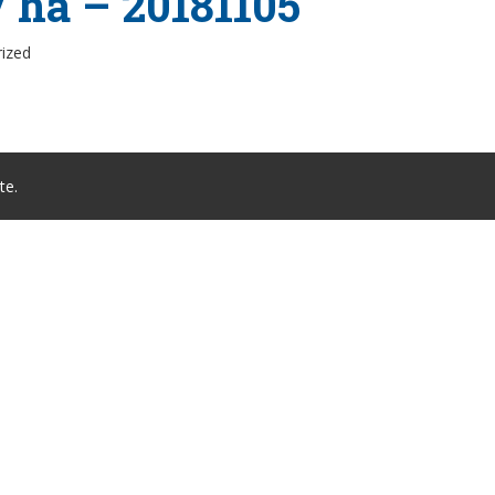
/ ha – 20181105
rized
te.