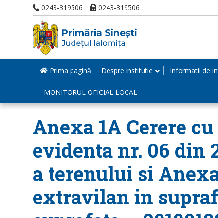
0243-319506
0243-319506
Prima pagină
Despre institutie
Informatii de in
MONITORUL OFICIAL LOCAL
Anexa 1A Cerere cu n
evidenta nr. 06 din 
a terenului si Anexa
extravilan in suprafa