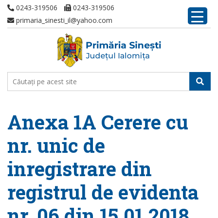
0243-319506
0243-319506
primaria_sinesti_il@yahoo.com
Anexa 1A Cerere cu
nr. unic de
inregistrare din
registrul de evidenta
nr. 06 din 15.01.2018