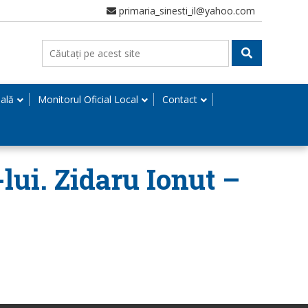
primaria_sinesti_il@yahoo.com
nală
Monitorul Oficial Local
Contact
-lui. Zidaru Ionut –