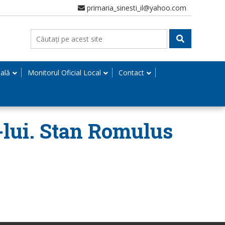
primaria_sinesti_il@yahoo.com
nală
Monitorul Oficial Local
Contact
d-lui. Stan Romulus