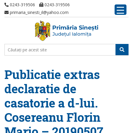
0243-319506
0243-319506
primaria_sinesti_il@yahoo.com
Publicatie extras
declaratie de
casatorie a d-lui.
Cosereanu Florin
Mario – 20190507