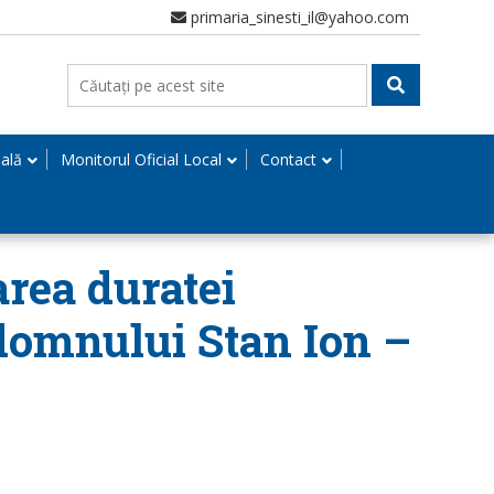
primaria_sinesti_il@yahoo.com
nală
Monitorul Oficial Local
Contact
area duratei
 domnului Stan Ion –