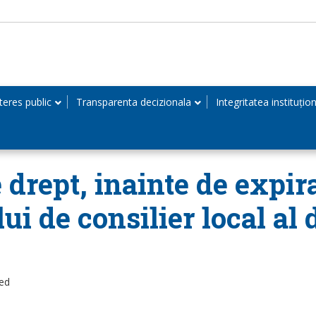
teres public
Transparenta decizionala
Integritatea instituțio
 drept, inainte de expir
i de consilier local al
zed