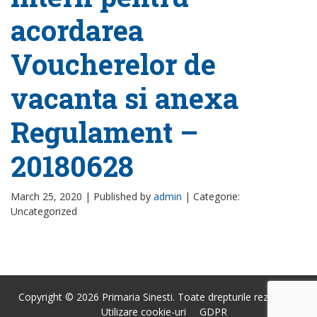
acordarea
Voucherelor de
vacanta si anexa
Regulament –
20180628
March 25, 2020 |
Published by
admin
|
Categorie:
Uncategorized
Copyright © 2026 Primaria Sinesti. Toate drepturile rezervate.
Utilizare cookie-uri
GDPR