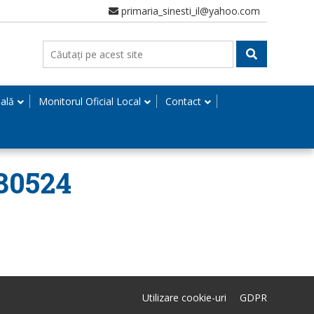
primaria_sinesti_il@yahoo.com
nală
Monitorul Oficial Local
Contact
180524
Utilizare cookie-uri
GDPR