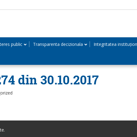
teres public
Transparenta decizionala
Integritatea instituțio
274 din 30.10.2017
orized
te.