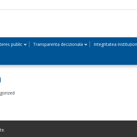
teres public
Transparenta decizionala
Integritatea instituțio
9
egorized
te.