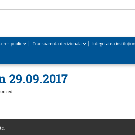
teres public
Transparenta decizionala
Integritatea instituțio
in 29.09.2017
orized
te.