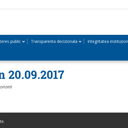
teres public
Transparenta decizionala
Integritatea instituțio
in 20.09.2017
orized
te.