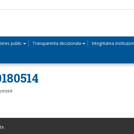
teres public
Transparenta decizionala
Integritatea instituțio
0180514
orized
te.