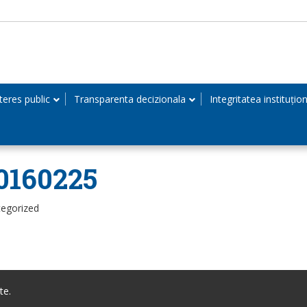
teres public
Transparenta decizionala
Integritatea instituțio
0160225
tegorized
te.