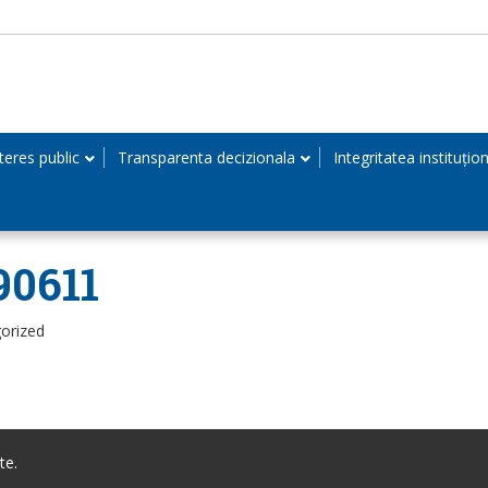
teres public
Transparenta decizionala
Integritatea instituțio
90611
orized
te.