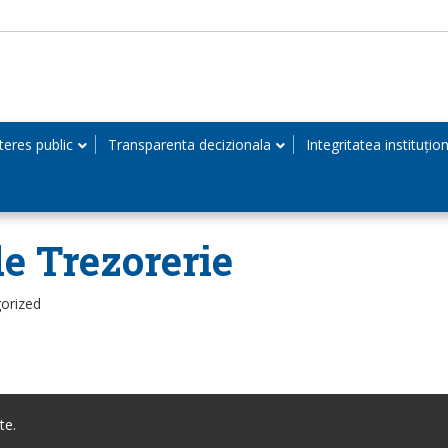
teres public
Transparenta decizionala
Integritatea instituțio
de Trezorerie
orized
te.